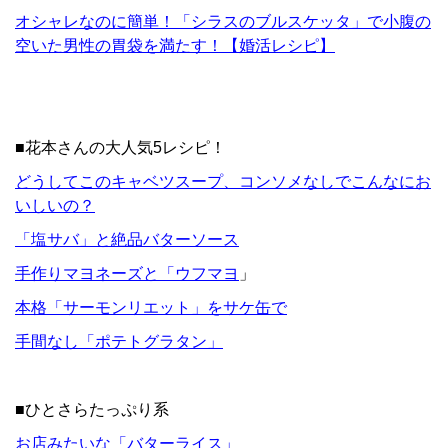
オシャレなのに簡単！「シラスのブルスケッタ」で小腹の
空いた男性の胃袋を満たす！【婚活レシピ】
■花本さんの大人気5レシピ！
どうしてこのキャベツスープ、コンソメなしでこんなにお
いしいの？
「塩サバ」と絶品バターソース
手作りマヨネーズと「ウフマヨ
」
本格「サーモンリエット」をサケ缶で
手間なし「ポテトグラタン」
■ひとさらたっぷり系
お店みたいな「バターライス」