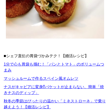
■シェフ直伝の胃袋づかみテク！【婚活レシピ】
1分で心も胃袋も掴む！「パンとトマト」のボリュームつ
まみ
マッシュルームで作るスペイン風オムレツ
ナスがキャビアに変身⁉バケットが止まらない、簡単「焼
きナスのディップ」
秋冬の季節はぴったりの温かい「ミネストローネ」で乗り
越えよう！【婚活レシピ】