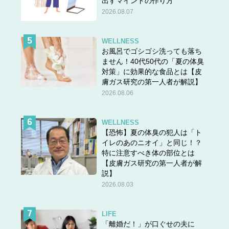
出すマインドの作り方
2026.08.07
WELLNESS
お風呂でゴシゴシ洗っても落ち
ません！40代50代の「夏の体臭
対策」に効果的な食品とは【皮
膚ガス研究の第一人者が解説】
2026.08.06
WELLNESS
【恐怖】夏の体臭の犯人は「ト
イレのあのニオイ」と同じ！？
特に注意すべき体の部位とは
【皮膚ガス研究の第一人者が解
説】
2026.08.03
LIFE
「離婚だ！」が口ぐせの夫に