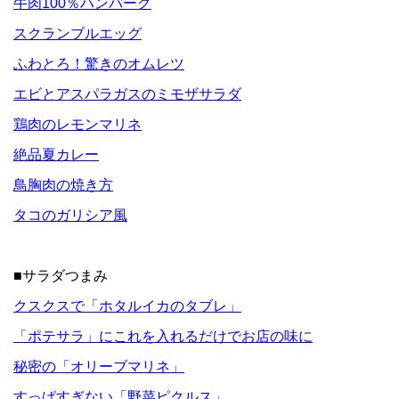
牛肉100％ハンバーグ
スクランブルエッグ
ふわとろ！驚きのオムレツ
エビとアスパラガスのミモザサラダ
鶏肉のレモンマリネ
絶品夏カレー
鳥胸肉の焼き方
タコのガリシア風
■サラダつまみ
クスクスで「ホタルイカのタブレ」
「ポテサラ」にこれを入れるだけでお店の味に
秘密の「オリーブマリネ」
すっぱすぎない「野菜ピクルス」