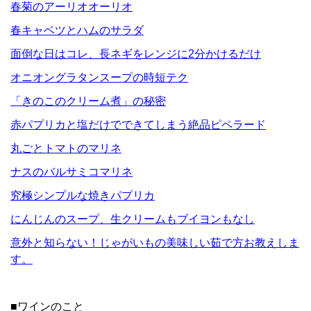
春菊のアーリオオーリオ
春キャベツとハムのサラダ
面倒な日はコレ、長ネギをレンジに2分かけるだけ
オニオングラタンスープの時短テク
「きのこのクリーム煮」の秘密
赤パプリカと塩だけでできてしまう絶品ピペラード
丸ごとトマトのマリネ
ナスのバルサミコマリネ
究極シンプルな焼きパプリカ
にんじんのスープ、生クリームもブイヨンもなし
意外と知らない！じゃがいもの美味しい茹で方お教えしま
す。
■ワインのこと