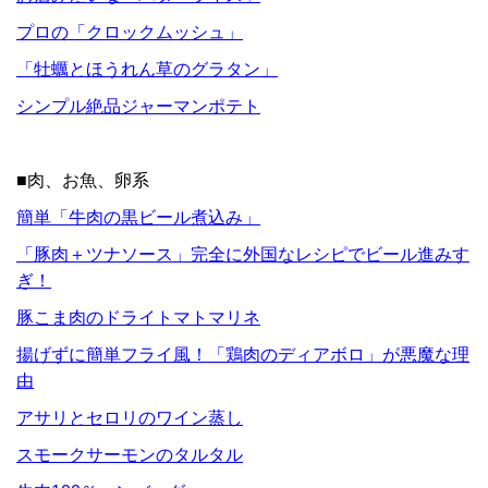
プロの「クロックムッシュ」
「牡蠣とほうれん草のグラタン」
シンプル絶品ジャーマンポテト
■肉、お魚、卵系
簡単「牛肉の黒ビール煮込み」
「豚肉＋ツナソース」完全に外国なレシピでビール進みす
ぎ！
豚こま肉のドライトマトマリネ
揚げずに簡単フライ風！「鶏肉のディアボロ」が悪魔な理
由
アサリとセロリのワイン蒸し
スモークサーモンのタルタル