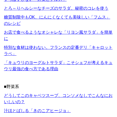
とろ～りヘルシーなチーズのサラダ。秘密のコレを使う
糖質制限中もOK、にんにくなくても美味しい「フムス」
のレシピ
お店で食べるようなオシャレな「リヨン風サラダ」を簡単
に
特別な食材は使わない。フランスの定番デリ「キャロット
ラペ」
「キュウリのヨーグルトサラダ」こそシェフが考えるキュ
ウリ最強の食べ方である理由
■野菜系
どうしてこのキャベツスープ、コンソメなしでこんなにお
いしいの？
汁ほとばしる「きのこアヒージョ」