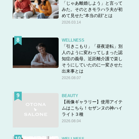
「じゃあ離婚しよう」と言って
みた。そのときモラハラ夫が初
めて見せた“本当の顔”とは
2026.03.14
WELLNESS
「引きこもり」「昼夜逆転」別
人のように変わってしまった認
知症の義母。近距離介護で楽し
そうにしていたのに一変させた
出来事とは
2026.08.07
BEAUTY
【画像ギャラリー】使用アイテ
ムはこちら！セザンヌの神ハイ
ライト３種
2026.08.04
WELLNESS